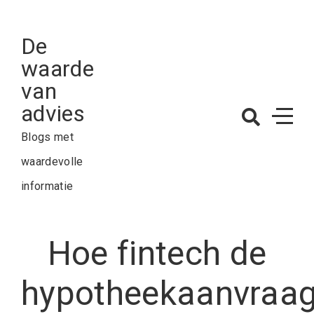
Skip
to
De
content
waarde
van
advies
Blogs met
waardevolle
informatie
Hoe fintech de
hypotheekaanvraa