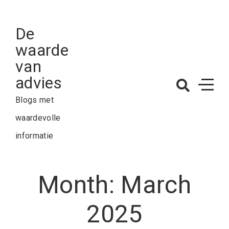
Skip
to
De
content
waarde
van
advies
Blogs met
waardevolle
informatie
Month:
March
2025