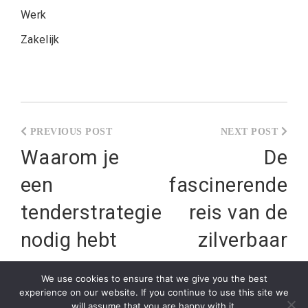
Werk
Zakelijk
Post
navigation
Waarom je
De
een
fascinerende
tenderstrategie
reis van de
nodig hebt
zilverbaar
We use cookies to ensure that we give you the best
experience on our website. If you continue to use this site we
will assume that you are happy with it.